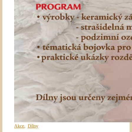
Akce
,
Dílny