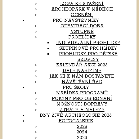
LOGA KE STAŽENÍ
ARCHEOPARK V MÉDIÍCH
OCENĚNÍ
PRO NÁVŠTĚVNÍKY
OTEVÍRACÍ DOBA
VSTUPNÉ
PROHLÍDKY
INDIVIDUÁLNÍ PROHLÍDKY
SKUPINOVÉ PROHLÍDKY
PROHLÍDKY PRO DĚTSKÉ
SKUPINY
KALENDÁŘ AKCÍ 2026
DÁLE NABÍZÍME
JAK SE K NÁM DOSTANETE
NÁVŠTĚVNÍ ŘÁD
PRO ŠKOLY
NABÍDKA PROGRAMŮ
POKYNY PRO OBJEDNÁNÍ
MOŽNOSTI DOPRAVY
ZTRÁTY A NÁLEZY
DNY ŽIVÉ ARCHEOLOGIE 2026
FOTOGALERIE
2025
2024
2023