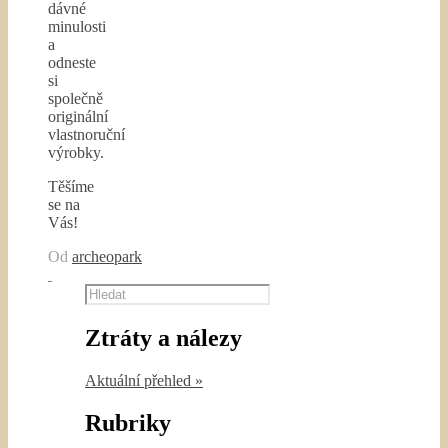
dávné
minulosti
a
odneste
si
společně
originální
vlastnoruční
výrobky.
Těšíme
se na
Vás!
Od
archeopark
Hledat
Ztráty a nálezy
Aktuální přehled »
Rubriky