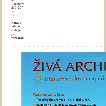
Rozměry:
210×297
mm
Cena:
—
Náklad
tohoto
čísla je
již
rozebrán.
…………………………………………………………………