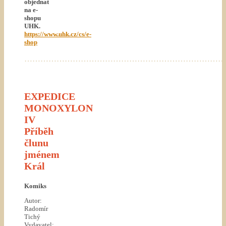
objednat
na e-
shopu
UHK.
https://www.uhk.cz/cs/e-
shop
…………………………………………………………………
EXPEDICE
MONOXYLON
IV
Příběh
člunu
jménem
Král
Komiks
Autor:
Radomír
Tichý
Vydavatel: