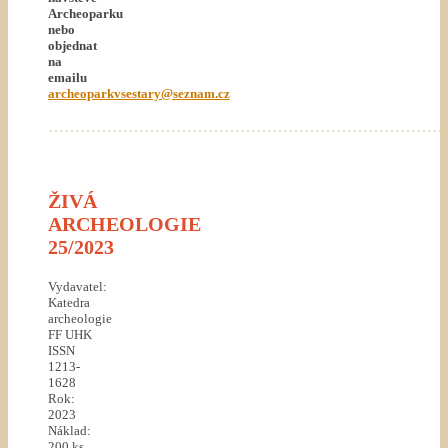
Archeoparku
nebo
objednat
na
emailu
archeoparkvsestary@seznam.cz
…………………………………………………………………
ŽIVÁ
ARCHEOLOGIE
25/2023
Vydavatel:
Katedra
archeologie
FF UHK
ISSN
1213-
1628
Rok:
2023
Náklad:
200 ks