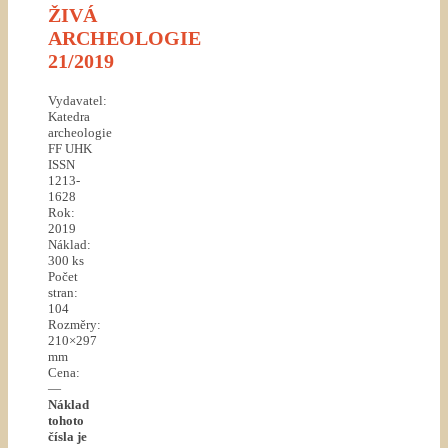
ŽIVÁ
ARCHEOLOGIE
21/2019
Vydavatel:
Katedra
archeologie
FF UHK
ISSN
1213-
1628
Rok:
2019
Náklad:
300 ks
Počet
stran:
104
Rozměry:
210×297
mm
Cena:
—
Náklad
tohoto
čísla je