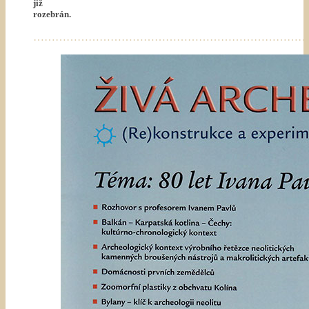
již
rozebrán.
…………………………………………………………………