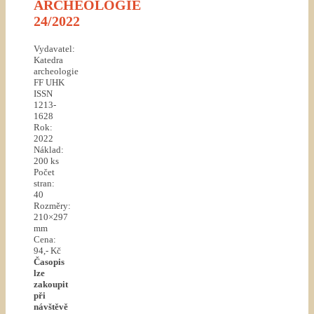
ARCHEOLOGIE
24/2022
Vydavatel:
Katedra
archeologie
FF UHK
ISSN
1213-
1628
Rok:
2022
Náklad:
200 ks
Počet
stran:
40
Rozměry:
210×297
mm
Cena:
94,- Kč
Časopis
lze
zakoupit
při
návštěvě