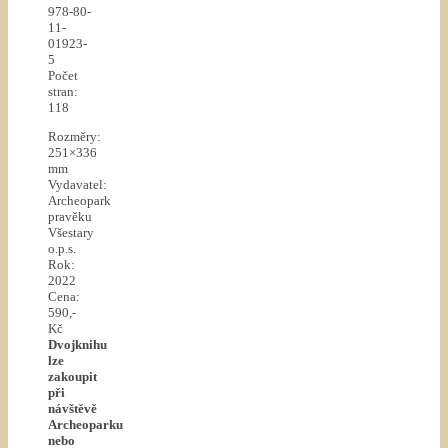
978-80-
11-
01923-
5
Počet
stran:
118
Rozměry:
251×336
mm
Vydavatel:
Archeopark
pravěku
Všestary
o.p.s.
Rok:
2022
Cena:
590,-
Kč
Dvojknihu
lze
zakoupit
při
návštěvě
Archeoparku
nebo