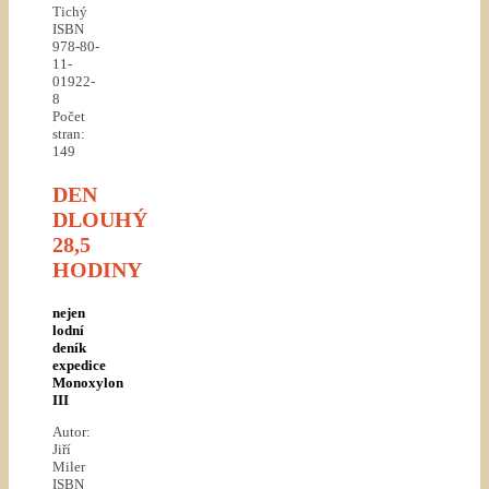
Tichý
ISBN
978-80-
11-
01922-
8
Počet
stran:
149
DEN
DLOUHÝ
28,5
HODINY
nejen
lodní
deník
expedice
Monoxylon
III
Autor:
Jiří
Miler
ISBN