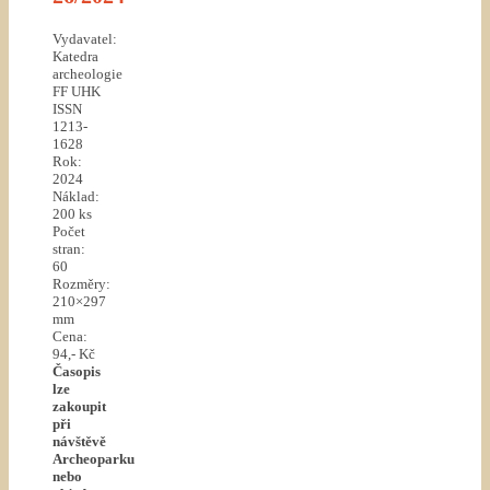
Vydavatel:
Katedra
archeologie
FF UHK
ISSN
1213-
1628
Rok:
2024
Náklad:
200 ks
Počet
stran:
60
Rozměry:
210×297
mm
Cena:
94,- Kč
Časopis
lze
zakoupit
při
návštěvě
Archeoparku
nebo