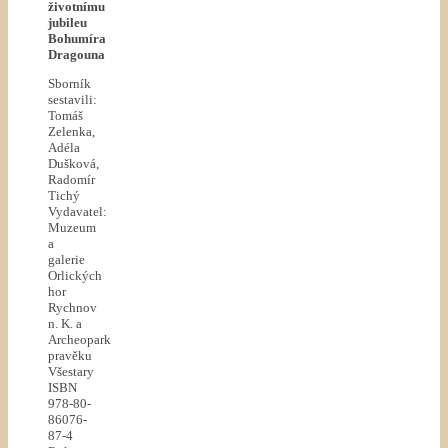
životnímu
jubileu
Bohumíra
Dragouna
Sborník
sestavili:
Tomáš
Zelenka,
Adéla
Dušková,
Radomír
Tichý
Vydavatel:
Muzeum
a
galerie
Orlických
hor
Rychnov
n. K. a
Archeopark
pravěku
Všestary
ISBN
978-80-
86076-
87-4