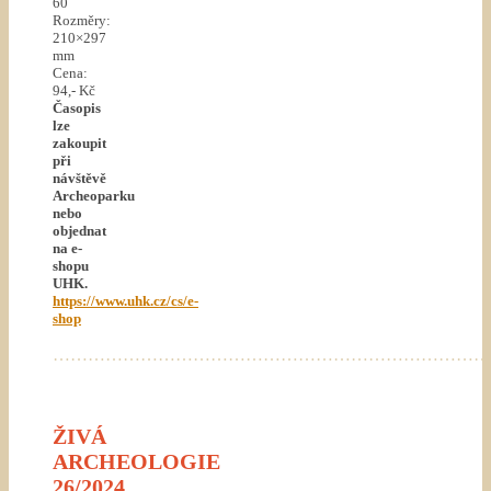
60
Rozměry:
210×297
mm
Cena:
94,- Kč
Časopis
lze
zakoupit
při
návštěvě
Archeoparku
nebo
objednat
na e-
shopu
UHK.
https://www.uhk.cz/cs/e-
shop
…………………………………………………………………
ŽIVÁ
ARCHEOLOGIE
26/2024