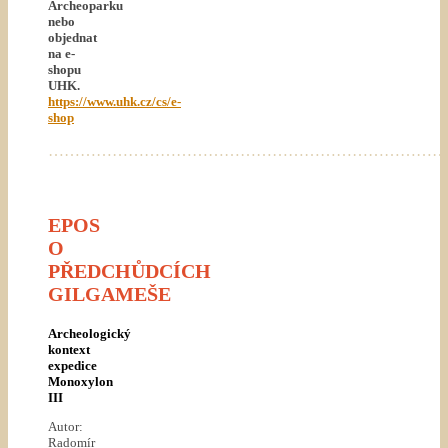
Archeoparku
nebo
objednat
na e-
shopu
UHK.
https://www.uhk.cz/cs/e-
shop
…………………………………………………………………
EPOS
O
PŘEDCHŮDCÍCH
GILGAMEŠE
Archeologický
kontext
expedice
Monoxylon
III
Autor:
Radomír