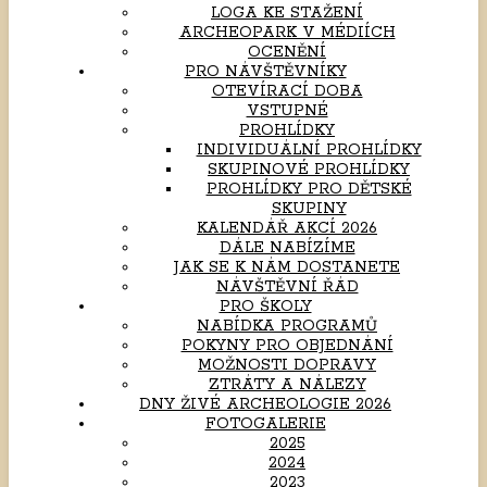
LOGA KE STAŽENÍ
ARCHEOPARK V MÉDIÍCH
OCENĚNÍ
PRO NÁVŠTĚVNÍKY
OTEVÍRACÍ DOBA
VSTUPNÉ
PROHLÍDKY
INDIVIDUÁLNÍ PROHLÍDKY
SKUPINOVÉ PROHLÍDKY
PROHLÍDKY PRO DĚTSKÉ
SKUPINY
KALENDÁŘ AKCÍ 2026
DÁLE NABÍZÍME
JAK SE K NÁM DOSTANETE
NÁVŠTĚVNÍ ŘÁD
PRO ŠKOLY
NABÍDKA PROGRAMŮ
POKYNY PRO OBJEDNÁNÍ
MOŽNOSTI DOPRAVY
ZTRÁTY A NÁLEZY
DNY ŽIVÉ ARCHEOLOGIE 2026
FOTOGALERIE
2025
2024
2023