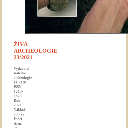
ŽIVÁ
ARCHEOLOGIE
23/2021
Vydavatel:
Katedra
archeologie
FF UHK
ISSN
1213-
1628
Rok:
2021
Náklad:
200 ks
Počet
stran:
96