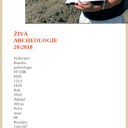
ŽIVÁ
ARCHEOLOGIE
20/2018
Vydavatel:
Katedra
archeologie
FF UHK
ISSN
1213-
1628
Rok:
2018
Náklad:
300 ks
Počet
stran:
88
Rozměry:
210×297