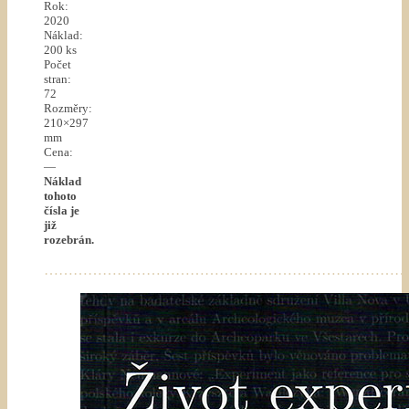
Rok:
2020
Náklad:
200 ks
Počet
stran:
72
Rozměry:
210×297
mm
Cena:
—
Náklad
tohoto
čísla je
již
rozebrán.
…………………………………………………………………