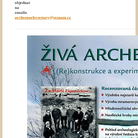
objednat
na
emailu
archeoparkvsestary@seznam.cz
…………………………………………………………………