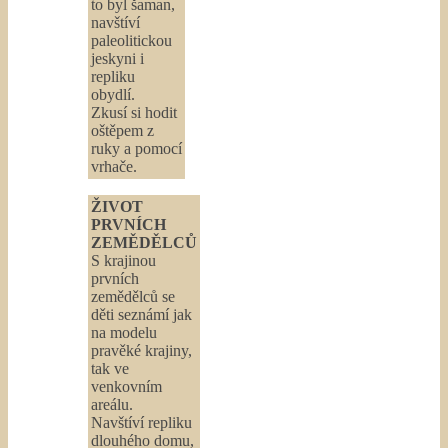
to byl šaman,
navštíví
paleolitickou
jeskyni i
repliku
obydlí.
Zkusí si hodit
oštěpem z
ruky a pomocí
vrhače.
ŽIVOT
PRVNÍCH
ZEMĚDĚLCŮ
S krajinou
prvních
zemědělců se
děti seznámí jak
na modelu
pravěké krajiny,
tak ve
venkovním
areálu.
Navštíví repliku
dlouhého domu,