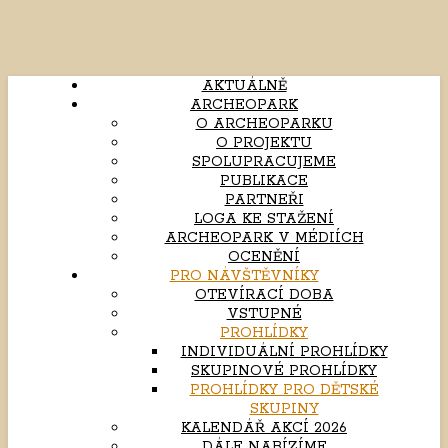
AKTUÁLNĚ
ARCHEOPARK
O ARCHEOPARKU
O PROJEKTU
SPOLUPRACUJEME
PUBLIKACE
PARTNEŘI
LOGA KE STAŽENÍ
ARCHEOPARK V MÉDIÍCH
OCENĚNÍ
PRO NÁVŠTĚVNÍKY
OTEVÍRACÍ DOBA
VSTUPNÉ
PROHLÍDKY
INDIVIDUÁLNÍ PROHLÍDKY
SKUPINOVÉ PROHLÍDKY
PROHLÍDKY PRO DĚTSKÉ
SKUPINY
KALENDÁŘ AKCÍ 2026
DÁLE NABÍZÍME