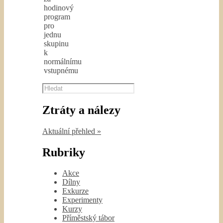
hodinový
program
pro
jednu
skupinu
k
normálnímu
vstupnému
Hledat
Ztráty a nálezy
Aktuální přehled »
Rubriky
Akce
Dílny
Exkurze
Experimenty
Kurzy
Příměstský tábor