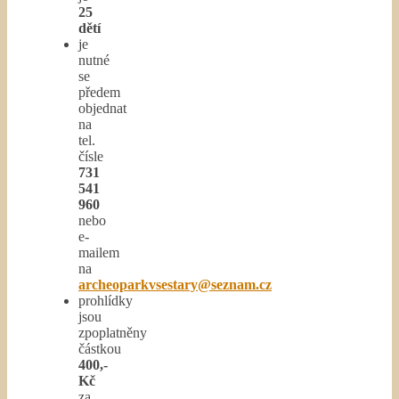
25
dětí
je
nutné
se
předem
objednat
na
tel.
čísle
731
541
960
nebo
e-
mailem
na
archeoparkvsestary@seznam.cz
prohlídky
jsou
zpoplatněny
částkou
400,-
Kč
za