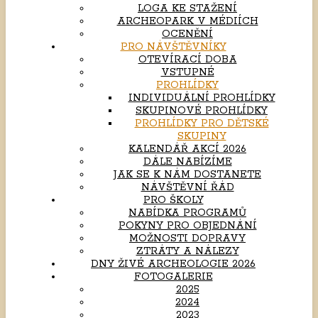
LOGA KE STAŽENÍ
ARCHEOPARK V MÉDIÍCH
OCENĚNÍ
PRO NÁVŠTĚVNÍKY
OTEVÍRACÍ DOBA
VSTUPNÉ
PROHLÍDKY
INDIVIDUÁLNÍ PROHLÍDKY
SKUPINOVÉ PROHLÍDKY
PROHLÍDKY PRO DĚTSKÉ
SKUPINY
KALENDÁŘ AKCÍ 2026
DÁLE NABÍZÍME
JAK SE K NÁM DOSTANETE
NÁVŠTĚVNÍ ŘÁD
PRO ŠKOLY
NABÍDKA PROGRAMŮ
POKYNY PRO OBJEDNÁNÍ
MOŽNOSTI DOPRAVY
ZTRÁTY A NÁLEZY
DNY ŽIVÉ ARCHEOLOGIE 2026
FOTOGALERIE
2025
2024
2023