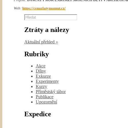
Web:
https://cenazlatymamut.cz/
Hledat
Ztráty a nálezy
Aktuální přehled »
Rubriky
Akce
Dílny
Exkurze
Experimenty
Kurzy
Příměstský tábor
Publikace
Upozornění
Expedice