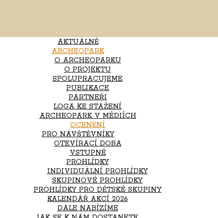
AKTUÁLNĚ
ARCHEOPARK
O ARCHEOPARKU
O PROJEKTU
SPOLUPRACUJEME
PUBLIKACE
PARTNEŘI
LOGA KE STAŽENÍ
ARCHEOPARK V MÉDIÍCH
OCENĚNÍ
PRO NÁVŠTĚVNÍKY
OTEVÍRACÍ DOBA
VSTUPNÉ
PROHLÍDKY
INDIVIDUÁLNÍ PROHLÍDKY
SKUPINOVÉ PROHLÍDKY
PROHLÍDKY PRO DĚTSKÉ SKUPINY
KALENDÁŘ AKCÍ 2026
DÁLE NABÍZÍME
JAK SE K NÁM DOSTANETE