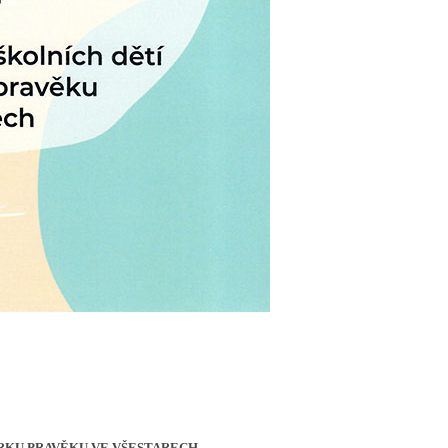
RKU PRAVĚKU VE
VŠESTARECH