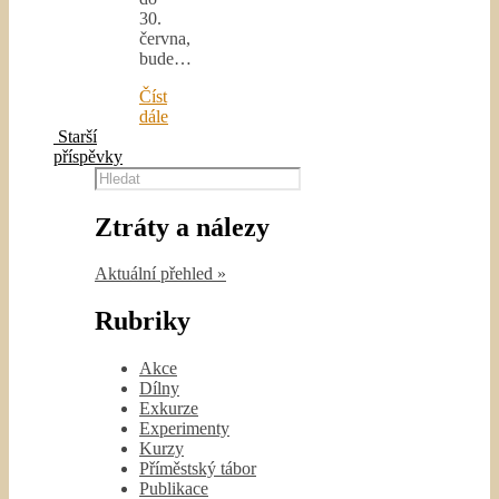
30.
června,
bude…
Číst
dále
Starší
příspěvky
Hledat
Ztráty a nálezy
Aktuální přehled »
Rubriky
Akce
Dílny
Exkurze
Experimenty
Kurzy
Příměstský tábor
Publikace