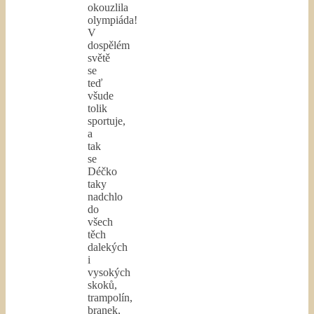
okouzlila
olympiáda!
V
dospělém
světě
se
teď
všude
tolik
sportuje,
a
tak
se
Déčko
taky
nadchlo
do
všech
těch
dalekých
i
vysokých
skoků,
trampolín,
branek,