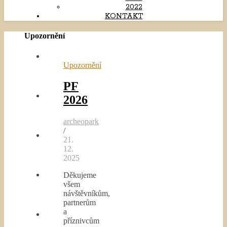
2022
KONTAKT
Upozornění
Upozornění
PF
2026
archeopark
/
21.
12.
2025
Děkujeme
všem
návštěvníkům,
partnerům
a
příznivcům