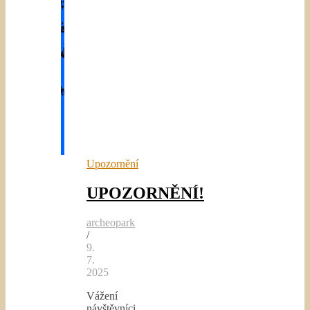
Upozornění
UPOZORNĚNÍ!
archeopark
/
9.
7.
2025
Vážení
návštěvníci,