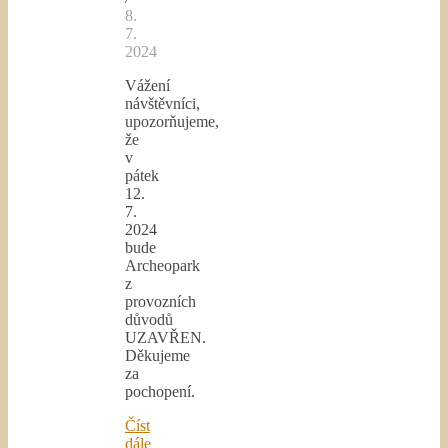
8.
7.
2024
Vážení
návštěvníci,
upozorňujeme,
že
v
pátek
12.
7.
2024
bude
Archeopark
z
provozních
důvodů
UZAVŘEN.
Děkujeme
za
pochopení.
Číst
dále