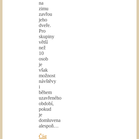
na
zimu
zavřou
jeho
dveře.
Pro
skupiny
větší
než
10
osob
je
však
možnost
návštěvy
i
během
uzavřeného
období,
pokud
je
domluvena
alespoň…
Číst