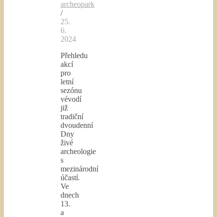
archeopark
/
25.
6.
2024
Přehledu
akcí
pro
letní
sezónu
vévodí
již
tradiční
dvoudenní
Dny
živé
archeologie
s
mezinárodní
účastí.
Ve
dnech
13.
a