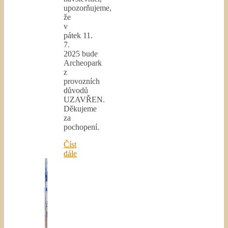
upozorňujeme,
že
v
pátek 11.
7.
2025 bude
Archeopark
z
provozních
důvodů
UZAVŘEN.
Děkujeme
za
pochopení.
Číst
dále