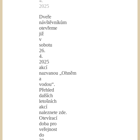
4.
2025
Dveře
návštěvníkům
otevřeme
již
v
sobotu
26.
4.
2025
akcí
nazvanou „Ohněm
a
vodou“.
Přehled
dalších
letošních
akcí
naleznete zde.
Otevírací
doba pro
veřejnost
do