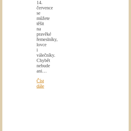
14.
července
se
můžete
těšit
na
pravěké
řemeslníky,
lovce
i
válečníky.
Chybět
nebude
ani…
Číst
dále