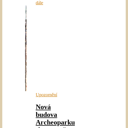
dále
Upozornění
Nová
budova
Archeoparku