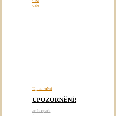
Číst
dále
Upozornění
UPOZORNĚNÍ!
archeopark
/