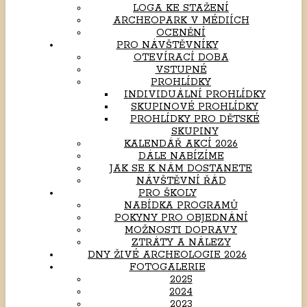
LOGA KE STAŽENÍ
ARCHEOPARK V MÉDIÍCH
OCENĚNÍ
PRO NÁVŠTĚVNÍKY
OTEVÍRACÍ DOBA
VSTUPNÉ
PROHLÍDKY
INDIVIDUÁLNÍ PROHLÍDKY
SKUPINOVÉ PROHLÍDKY
PROHLÍDKY PRO DĚTSKÉ
SKUPINY
KALENDÁŘ AKCÍ 2026
DÁLE NABÍZÍME
JAK SE K NÁM DOSTANETE
NÁVŠTĚVNÍ ŘÁD
PRO ŠKOLY
NABÍDKA PROGRAMŮ
POKYNY PRO OBJEDNÁNÍ
MOŽNOSTI DOPRAVY
ZTRÁTY A NÁLEZY
DNY ŽIVÉ ARCHEOLOGIE 2026
FOTOGALERIE
2025
2024
2023