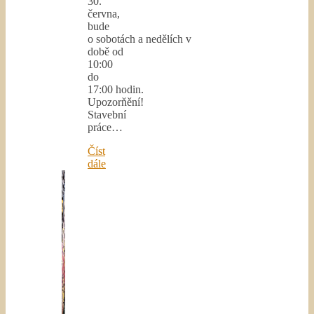
30.
června,
bude
o sobotách a nedělích v
době od
10:00
do
17:00 hodin.
Upozorňění!
Stavební
práce…
Číst
dále