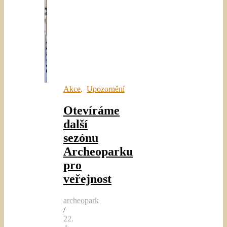
Akce
,
Upozornění
Otevíráme
další
sezónu
Archeoparku
pro
veřejnost
archeopark
/
22.