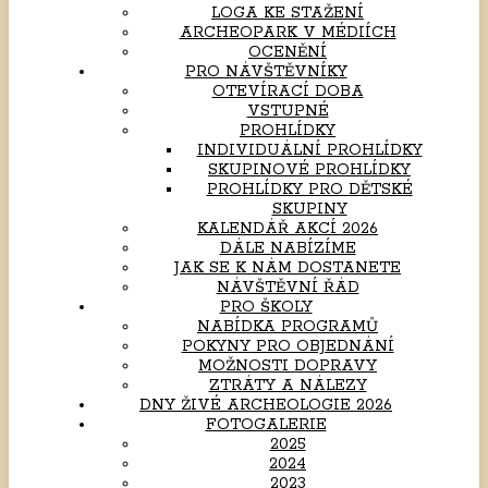
LOGA KE STAŽENÍ
ARCHEOPARK V MÉDIÍCH
OCENĚNÍ
PRO NÁVŠTĚVNÍKY
OTEVÍRACÍ DOBA
VSTUPNÉ
PROHLÍDKY
INDIVIDUÁLNÍ PROHLÍDKY
SKUPINOVÉ PROHLÍDKY
PROHLÍDKY PRO DĚTSKÉ
SKUPINY
KALENDÁŘ AKCÍ 2026
DÁLE NABÍZÍME
JAK SE K NÁM DOSTANETE
NÁVŠTĚVNÍ ŘÁD
PRO ŠKOLY
NABÍDKA PROGRAMŮ
POKYNY PRO OBJEDNÁNÍ
MOŽNOSTI DOPRAVY
ZTRÁTY A NÁLEZY
DNY ŽIVÉ ARCHEOLOGIE 2026
FOTOGALERIE
2025
2024
2023