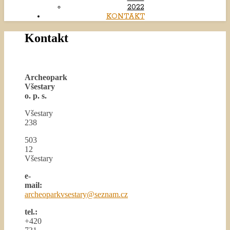
2022
KONTAKT
Kontakt
Archeopark
Všestary
o. p. s.
Všestary
238
503
12
Všestary
e-
mail:
archeoparkvsestary@seznam.cz
tel.:
+420