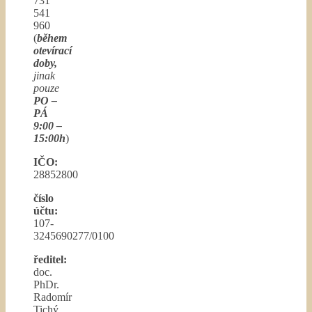
731
541
960
(
během
otevírací
doby,
jinak
pouze
PO –
PÁ
9:00 –
15:00h
)
IČO:
28852800
číslo
účtu:
107-
3245690277/0100
ředitel:
doc.
PhDr.
Radomír
Tichý,