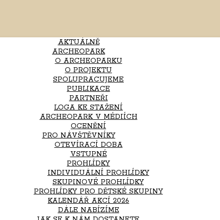
AKTUÁLNĚ
ARCHEOPARK
O ARCHEOPARKU
O PROJEKTU
SPOLUPRACUJEME
PUBLIKACE
PARTNEŘI
LOGA KE STAŽENÍ
ARCHEOPARK V MÉDIÍCH
OCENĚNÍ
PRO NÁVŠTĚVNÍKY
OTEVÍRACÍ DOBA
VSTUPNÉ
PROHLÍDKY
INDIVIDUÁLNÍ PROHLÍDKY
SKUPINOVÉ PROHLÍDKY
PROHLÍDKY PRO DĚTSKÉ SKUPINY
KALENDÁŘ AKCÍ 2026
DÁLE NABÍZÍME
JAK SE K NÁM DOSTANETE