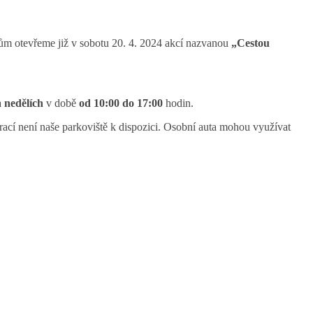
kům otevřeme již v sobotu 20. 4. 2024 akcí nazvanou
„Cestou
a
nedělích
v době
od 10:00 do 17:00
hodin.
ací není naše parkoviště k dispozici. Osobní auta mohou využívat