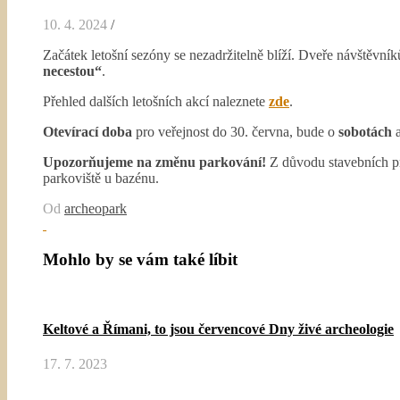
10. 4. 2024
/
Začátek letošní sezóny se nezadržitelně blíží. Dveře návštěvní
necestou“
.
Přehled dalších letošních akcí naleznete
zde
.
Otevírací doba
pro veřejnost do 30. června, bude o
sobotách
Upozorňujeme na změnu parkování!
Z důvodu stavebních pr
parkoviště u bazénu.
Od
archeopark
Mohlo by se vám také líbit
Keltové a Římani, to jsou červencové Dny živé archeologie
17. 7. 2023