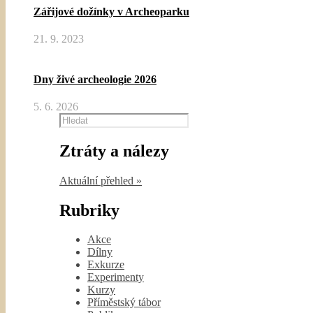
Zářijové dožínky v Archeoparku
21. 9. 2023
Dny živé archeologie 2026
5. 6. 2026
Hledat
Ztráty a nálezy
Aktuální přehled »
Rubriky
Akce
Dílny
Exkurze
Experimenty
Kurzy
Příměstský tábor