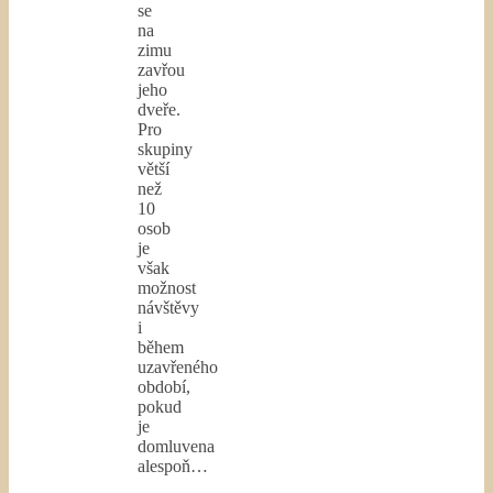
se
na
zimu
zavřou
jeho
dveře.
Pro
skupiny
větší
než
10
osob
je
však
možnost
návštěvy
i
během
uzavřeného
období,
pokud
je
domluvena
alespoň…