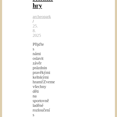
hry
archeopark
/
25.
8.
2025
Přijďte
s
námi
oslavit
závěr
prázdnin
pravěkými
keltskými
hrami!Zveme
všechny
děti
na
sportovně
laděné
rozloučení
s