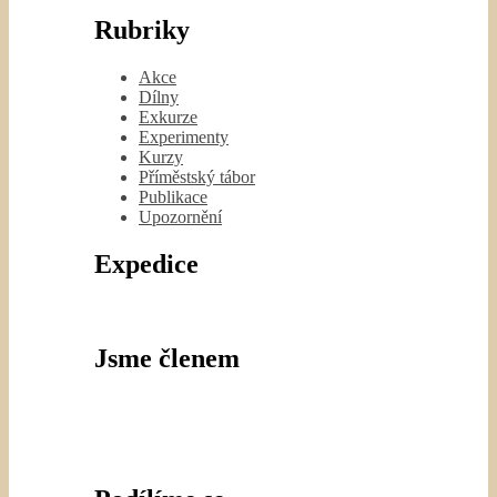
Rubriky
Akce
Dílny
Exkurze
Experimenty
Kurzy
Příměstský tábor
Publikace
Upozornění
Expedice
Jsme členem