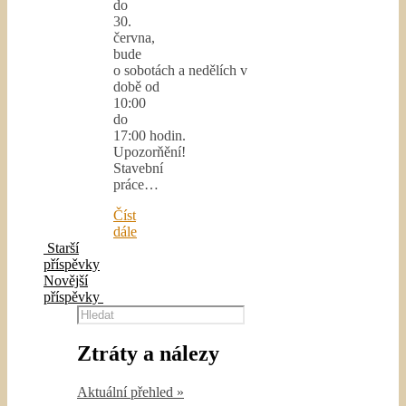
do
30.
června,
bude
o sobotách a nedělích v
době od
10:00
do
17:00 hodin.
Upozorňění!
Stavební
práce…
Číst
dále
Starší
příspěvky
Novější
příspěvky
Hledat
Ztráty a nálezy
Aktuální přehled »