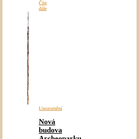
Číst
dále
Upozornění
Nová
budova
Archeoparku