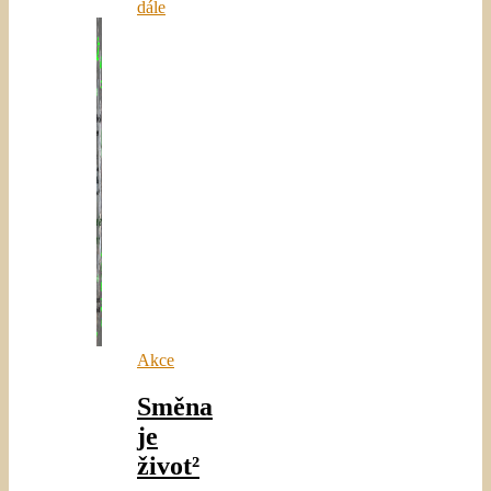
dále
Akce
Směna
je
život²