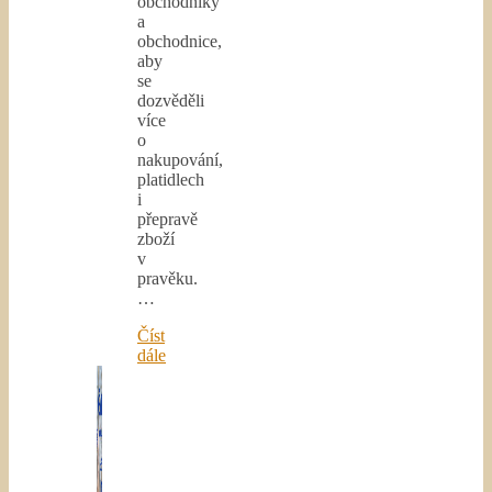
obchodníky
a
obchodnice,
aby
se
dozvěděli
více
o
nakupování,
platidlech
i
přepravě
zboží
v
pravěku.
…
Číst
dále