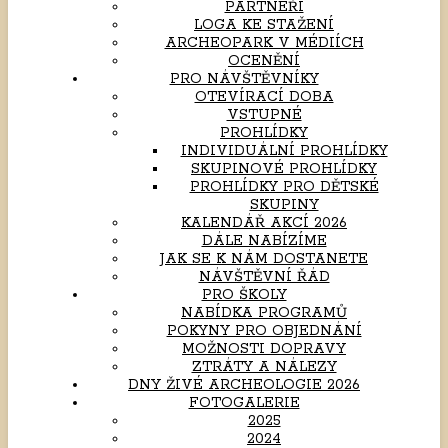
PARTNEŘI
LOGA KE STAŽENÍ
ARCHEOPARK V MÉDIÍCH
OCENĚNÍ
PRO NÁVŠTĚVNÍKY
OTEVÍRACÍ DOBA
VSTUPNÉ
PROHLÍDKY
INDIVIDUÁLNÍ PROHLÍDKY
SKUPINOVÉ PROHLÍDKY
PROHLÍDKY PRO DĚTSKÉ
SKUPINY
KALENDÁŘ AKCÍ 2026
DÁLE NABÍZÍME
JAK SE K NÁM DOSTANETE
NÁVŠTĚVNÍ ŘÁD
PRO ŠKOLY
NABÍDKA PROGRAMŮ
POKYNY PRO OBJEDNÁNÍ
MOŽNOSTI DOPRAVY
ZTRÁTY A NÁLEZY
DNY ŽIVÉ ARCHEOLOGIE 2026
FOTOGALERIE
2025
2024