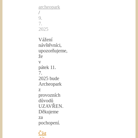
archeopark
/
9.
7.
2025
Vážení
návštěvníci,
upozorňujeme,
že
v
pátek 11.
7.
2025 bude
Archeopark
z
provozních
důvodů
UZAVŘEN.
Děkujeme
za
pochopení.
Číst