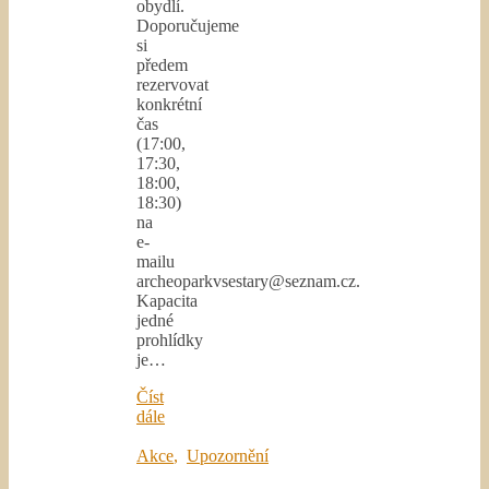
obydlí.
Doporučujeme
si
předem
rezervovat
konkrétní
čas
(17:00,
17:30,
18:00,
18:30)
na
e-
mailu
archeoparkvsestary@seznam.cz.
Kapacita
jedné
prohlídky
je…
Číst
dále
Akce
,
Upozornění