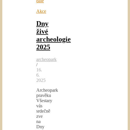
dále
Akce
Dny
živé
archeologie
2025
archeopark
/
16.
6.
2025
Archeopark
pravěku
Všestary
vás
srdečně
zve
na
Dny