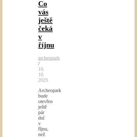
Co
vás
ještě
čeká
v
říjnu
archeopark
/
10.
10.
2025
Archeopark
bude
otevřen
ještě
pár
dní
v
říjnu,
než