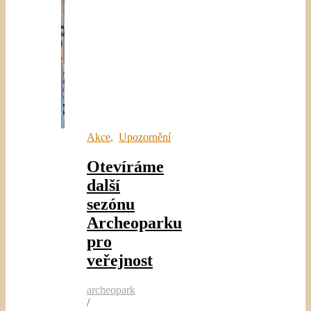
Akce
,
Upozornění
Otevíráme
další
sezónu
Archeoparku
pro
veřejnost
archeopark
/