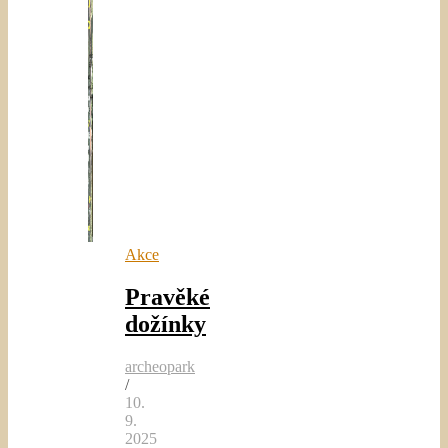
Akce
Pravěké
dožínky
archeopark
/
10.
9.
2025