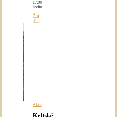
17:00
hodin.
Číst
dále
Akce
Keltské