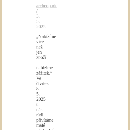
archeopark
/
3.
5.
2025
„Nabízíme
více
než
jen
zboží
–
nabízíme
zážitek.“
Ve
čtvrtek
8.
5.
2025
u
nás
rádi
přivítáme
malé