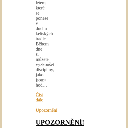
létem,
které
se
ponese
v
duchu
keltských
tradic.
Během
dne
si
můžete
vyzkoušet
disciplíny,
jako
jsou:•
hod…
Číst
dále
Upozornění
UPOZORNĚNÍ!