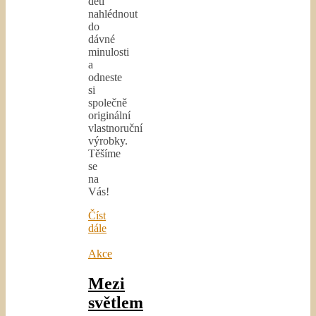
děti
nahlédnout
do
dávné
minulosti
a
odneste
si
společně
originální
vlastnoruční
výrobky.
Těšíme
se
na
Vás!
Číst
dále
Akce
Mezi
světlem