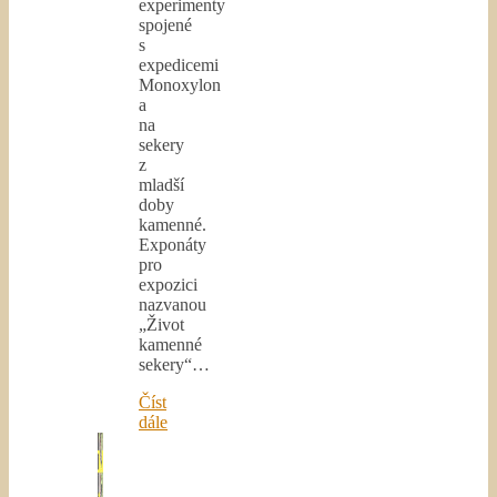
experimenty
spojené
s
expedicemi
Monoxylon
a
na
sekery
z
mladší
doby
kamenné.
Exponáty
pro
expozici
nazvanou
„Život
kamenné
sekery“…
Číst
dále